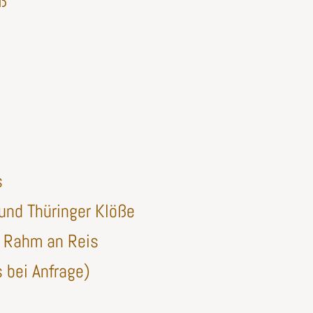
oß
s
 und Thüringer Klöße
– Rahm an Reis
s bei Anfrage)